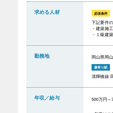
求める人材
必須条件
下記要件
・建築施工
・１級建築
勤務地
岡山県岡山
最寄り駅
清輝橋線 
年収／給与
500万円～