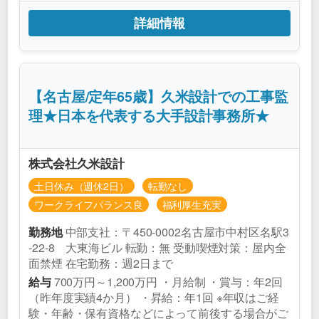
詳細情報
【名古屋/定年65歳】久米設計での工事監
理★日本を代表する大手設計事務所★
株式会社久米設計
土日休み（週休2日）
転勤なし
ワークライフバランス良
福利厚生充実
中部支社：〒450-0002名古屋市中村区名駅3
勤務地
-22-8 大東海ビル 転勤：無 受動喫煙対策：屋内全
面禁煙 在宅勤務：週2日まで
700万円～1,200万円 ・月給制 ・賞与：年2回
給与
（昨年度実績4か月） ・昇給：年1回 ※年収はご経
験・年齢・保有資格などによって前後する場合がご