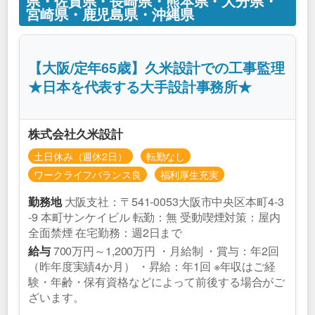
県・佐賀県・長崎県・熊本県・大分県・
宮崎県・鹿児島県・沖縄県
【大阪/定年65歳】久米設計での工事監理
★日本を代表する大手設計事務所★
株式会社久米設計
土日休み（週休2日）
転勤なし
ワークライフバランス良
福利厚生充実
大阪支社：〒541-0053大阪市中央区本町4-3
勤務地
-9 本町サンケイビル 転勤：無 受動喫煙対策：屋内
全面禁煙 在宅勤務：週2日まで
700万円～1,200万円 ・月給制 ・賞与：年2回
給与
（昨年度実績4か月） ・昇給：年1回 ※年収はご経
験・年齢・保有資格などによって前後する場合がご
ざいます。