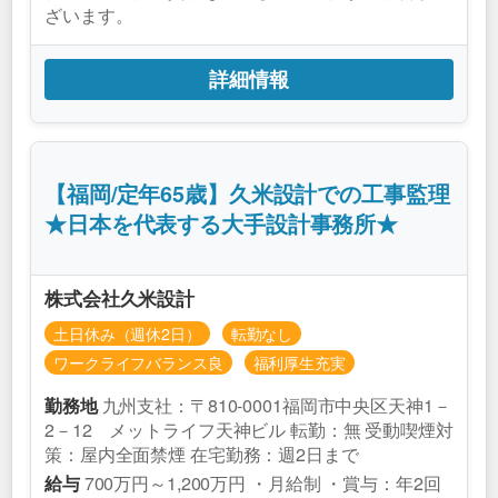
ざいます。
詳細情報
【福岡/定年65歳】久米設計での工事監理
★日本を代表する大手設計事務所★
株式会社久米設計
土日休み（週休2日）
転勤なし
ワークライフバランス良
福利厚生充実
九州支社：〒810-0001福岡市中央区天神1－
勤務地
2－12 メットライフ天神ビル 転勤：無 受動喫煙対
策：屋内全面禁煙 在宅勤務：週2日まで
700万円～1,200万円 ・月給制 ・賞与：年2回
給与