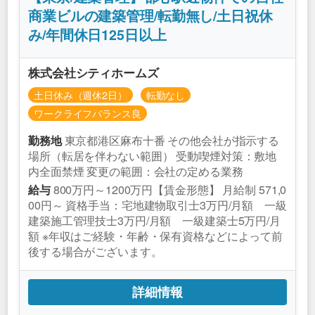
商業ビルの建築管理/転勤無し/土日祝休
み/年間休日125日以上
株式会社シティホームズ
土日休み（週休2日）
転勤なし
ワークライフバランス良
東京都港区麻布十番 その他会社が指示する
勤務地
場所（転居を伴わない範囲） 受動喫煙対策：敷地
内全面禁煙 変更の範囲：会社の定める業務
800万円～1200万円【賃金形態】 月給制 571,0
給与
00円～ 資格手当：宅地建物取引士3万円/月額 一級
建築施工管理技士3万円/月額 一級建築士5万円/月
額 ※年収はご経験・年齢・保有資格などによって前
後する場合がございます。
詳細情報