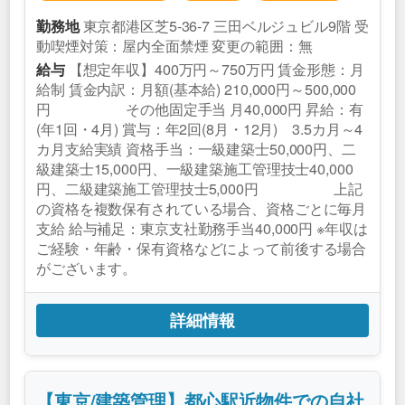
東京都港区芝5‐36-7 三田ベルジュビル9階 受
勤務地
動喫煙対策：屋内全面禁煙 変更の範囲：無
【想定年収】400万円～750万円 賃金形態：月
給与
給制 賃金内訳：月額(基本給) 210,000円～500,000
円 その他固定手当 月40,000円 昇給：有
(年1回・4月) 賞与：年2回(8月・12月) 3.5カ月～4
カ月支給実績 資格手当：一級建築士50,000円、二
級建築士15,000円、一級建築施工管理技士40,000
円、二級建築施工管理技士5,000円 上記
の資格を複数保有されている場合、資格ごとに毎月
支給 給与補足：東京支社勤務手当40,000円 ※年収は
ご経験・年齢・保有資格などによって前後する場合
がございます。
詳細情報
【東京/建築管理】都心駅近物件での自社