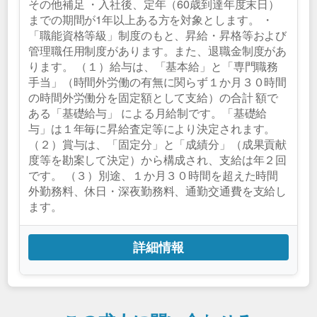
その他補足 ・入社後、定年（60歳到達年度末日）
までの期間が1年以上ある方を対象とします。 ・
「職能資格等級」制度のもと、昇給・昇格等および
管理職任用制度があります。また、退職金制度があ
ります。 （１）給与は、「基本給」と「専門職務
手当」（時間外労働の有無に関らず１か月３０時間
の時間外労働分を固定額として支給）の合計 額で
ある「基礎給与」 による月給制です。「基礎給
与」は１年毎に昇給査定等により決定されます。
（２）賞与は、「固定分」と「成績分」（成果貢献
度等を勘案して決定）から構成され、支給は年２回
です。 （３）別途、１か月３０時間を超えた時間
外勤務料、休日・深夜勤務料、通勤交通費を支給し
ます。
詳細情報