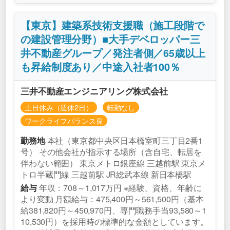
【東京】建築系技術支援職（施工段階で
の建設管理分野）■大手デベロッパー三
井不動産グループ／発注者側／65歳以上
も昇給制度あり／中途入社者100％
三井不動産エンジニアリング株式会社
土日休み（週休2日）
転勤なし
ワークライフバランス良
本社（東京都中央区日本橋室町三丁目2番1
勤務地
号） その他会社が指示する場所（含自宅、転居を
伴わない範囲） 東京メトロ銀座線 三越前駅 東京メ
トロ半蔵門線 三越前駅 JR総武本線 新日本橋駅
年収：708～1,017万円 ※経験、資格、年齢に
給与
より変動 月額給与：475,400円～561,500円（基本
給381,820円～450,970円、専門職務手当93,580～1
10,530円）を採用時の標準的な金額としています。