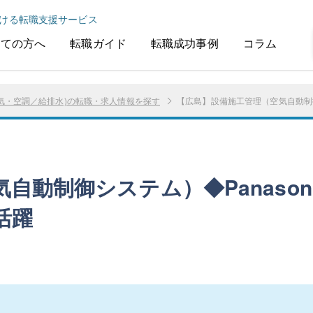
ける転職支援サービス
めての方へ
転職ガイド
転職成功事例
コラム
気・空調／給排水)の転職・求人情報を探す
【広島】設備施工管理（空気自動制御
自動制御システム）◆Panason
活躍