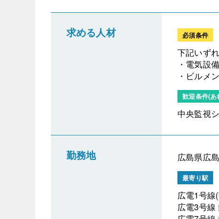
求める人材
必須条件
下記いず
・電気設
・ビルメン
歓迎条件(あ
中央監視
勤務地
広島県広
最寄り駅
広電1号線(
広電3号線
広電7号線