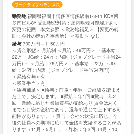
ワークライフバランス良
福岡県福岡市博多区博多駅南1-3-11 KDX博
勤務地
多南ビル8F 受動喫煙対策：屋内喫煙可能場所あり
変更の範囲：本文参照 ＜勤務地補足＞ 【変更の範
囲：会社の定める事業所】 ＜転勤＞ なし
700万円～1150万円
給与
＜賃金形態＞ 月給制 ＜月給：46万円＞ ・基本給：
22万 ・JG給：24万：内訳（ジョブグレード手当24
万円) ～ ＜月給：76万円＞ ・基本給：22万 ・JG
給：54万：内訳（ジョブグレード手当54万円)
＜昇給有無＞有
＜残業手当＞有
＜給与補足＞ ■給与：前職・年齢・ご経験を踏まえ
た上で、決定します。 ■昇給：年1回 ■賞与：年2
回 業績に応じた業績賞与の支給あり 賃金はあく
までも目安の金額であり、選考を通じて上下する可
能性があります。 ・賞与：会社の状況に応じ、今
後の社員への期待に応じて金銭を支給することがあ
ります（11月・5月）。 ・昇格：年2回（4月・10