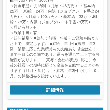
700万円～1300万円
給与
＜賃金形態＞ 月給制 ＜月給：46万円＞ ・基本給：
22万 ・JG給：24万：内訳（ジョブグレード手当24
万円) ～ ＜月給：100万円＞ ・基本給：22万 ・JG
給：78万：内訳（ジョブグレード手当78万円)
＜昇給有無＞有
＜残業手当＞有
＜給与補足＞ ■給与：前職・年齢・ご経験を踏まえ
た上で、決定します。 ■昇給：年1回 ■賞与：年2
回 業績に応じた業績賞与の支給あり 賃金はあく
までも目安の金額であり、選考を通じて上下する可
能性があります。 ・賞与：会社の状況に応じ、今
後の社員への期待に応じて金銭を支給することがあ
ります（11月・5月）。 ・昇格：年2回（4月・10
月）の昇格機会を設けています。
詳細情報