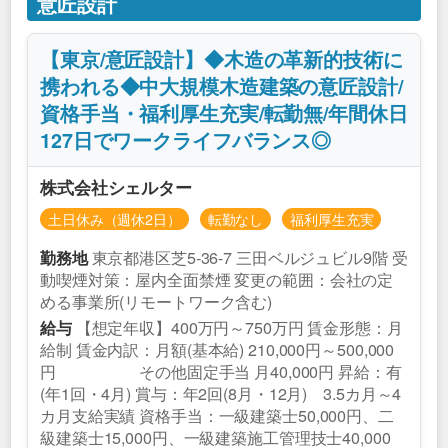
意匠設計
【東京/意匠設計】◆木造の革新的技術に
携われる◆中大規模木造建築の意匠設計/
資格手当・福利厚生充実/転勤無/年間休日
127日でワークライフバランス◎
株式会社シェルター
土日休み（週休2日）
転勤なし
福利厚生充実
東京都港区芝5‐36-7 三田ベルジュビル9階 受
勤務地
動喫煙対策：屋内全面禁煙 変更の範囲：会社の定
める事業所(リモートワーク含む)
【想定年収】400万円～750万円 賃金形態：月
給与
給制 賃金内訳：月額(基本給) 210,000円～500,000
円 その他固定手当 月40,000円 昇給：有
(年1回・4月) 賞与：年2回(8月・12月) 3.5カ月～4
カ月支給実績 資格手当：一級建築士50,000円、二
級建築士15,000円、一級建築施工管理技士40,000