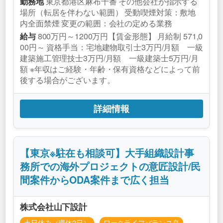
東京都港区麻布十番 その他会社が指示する
勤務地
場所（転居を伴わない範囲） 受動喫煙対策：敷地
内全面禁煙 変更の範囲：会社の定める業務
800万円～1200万円【賃金形態】 月給制 571,0
給与
00円～ 資格手当：宅地建物取引士3万円/月額 一級
建築施工管理技士3万円/月額 一級建築士5万円/月
額 ※年収はご経験・年齢・保有資格などによって前
後する場合がございます。
詳細情報
【東京※駐在も相談可】大手組織設計事
務所での海外プロジェクトの意匠設計/民
間案件からODA案件まで広く担当
株式会社山下設計
土日休み（週休2日）
ワークライフバランス良