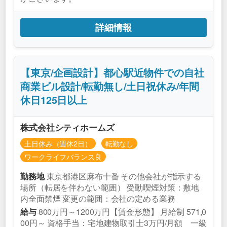
詳細情報
【東京/企画設計】都心駅近物件での自社
商業ビル設計/転勤無し/土日祝休み/年間
休日125日以上
株式会社シティホームズ
土日休み（週休2日）
転勤なし
ワークライフバランス良
東京都港区麻布十番 その他会社が指示する
勤務地
場所（転居を伴わない範囲） 受動喫煙対策：敷地
内全面禁煙 変更の範囲：会社の定める業務
800万円～1200万円【賃金形態】 月給制 571,0
給与
00円～ 資格手当：宅地建物取引士3万円/月額 一級