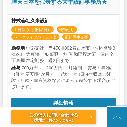
理★日本を代表する大手設計事務所★
株式会社久米設計
土日休み（週休2日）
転勤なし
ワークライフバランス良
福利厚生充実
中部支社：〒450-0002名古屋市中村区名駅3
勤務地
-22-8 大東海ビル 転勤：無 受動喫煙対策：屋内全
面禁煙 在宅勤務：週2日まで
700万円～1,200万円 ・月給制 ・賞与：年2回
給与
（昨年度実績4か月） ・昇給：年1回 ※年収はご経
験・年齢・保有資格などによって前後する場合がご
ざいます。
詳細情報
この求人に問い合わせる
(費用は一切かかりません)