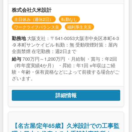
株式会社久米設計
土日休み（週休2日）
転勤なし
ワークライフバランス良
福利厚生充実
大阪支社：〒541-0053大阪市中央区本町4-3
勤務地
-9 本町サンケイビル 転勤：無 受動喫煙対策：屋内
全面禁煙 在宅勤務：週2日まで
700万円～1,200万円 ・月給制 ・賞与：年2回
給与
（昨年度実績4か月） ・昇給：年1回 ※年収はご経
験・年齢・保有資格などによって前後する場合がご
ざいます。
詳細情報
【名古屋/定年65歳】久米設計での工事監