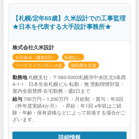
【札幌/定年65歳】久米設計での工事監理
★日本を代表する大手設計事務所★
株式会社久米設計
土日休み（週休2日）
転勤なし
ワークライフバランス良
福利厚生充実
札幌支社：〒060-0003札幌市中央区北3条西
勤務地
4-1-1 日本生命札幌ビル 転勤：無 受動喫煙対策：
屋内全面禁煙 在宅勤務：週2日まで
700万円～1,200万円 ・月給制 ・賞与：年2回
給与
（昨年度実績4か月） ・昇給：年1回 ※年収はご経
験・年齢・保有資格などによって前後する場合がご
ざいます。
詳細情報