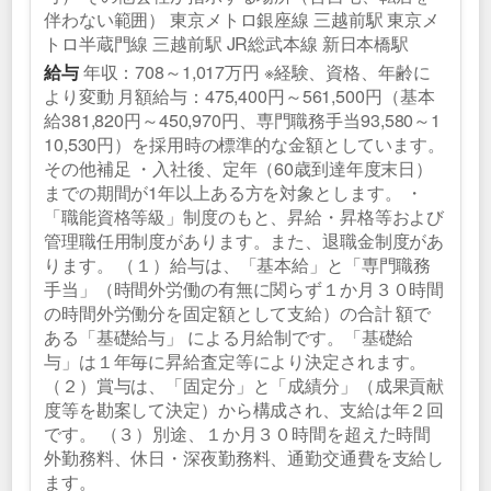
伴わない範囲） 東京メトロ銀座線 三越前駅 東京メ
トロ半蔵門線 三越前駅 JR総武本線 新日本橋駅
年収：708～1,017万円 ※経験、資格、年齢に
給与
より変動 月額給与：475,400円～561,500円（基本
給381,820円～450,970円、専門職務手当93,580～1
10,530円）を採用時の標準的な金額としています。
その他補足 ・入社後、定年（60歳到達年度末日）
までの期間が1年以上ある方を対象とします。 ・
「職能資格等級」制度のもと、昇給・昇格等および
管理職任用制度があります。また、退職金制度があ
ります。 （１）給与は、「基本給」と「専門職務
手当」（時間外労働の有無に関らず１か月３０時間
の時間外労働分を固定額として支給）の合計 額で
ある「基礎給与」 による月給制です。「基礎給
与」は１年毎に昇給査定等により決定されます。
（２）賞与は、「固定分」と「成績分」（成果貢献
度等を勘案して決定）から構成され、支給は年２回
です。 （３）別途、１か月３０時間を超えた時間
外勤務料、休日・深夜勤務料、通勤交通費を支給し
ます。