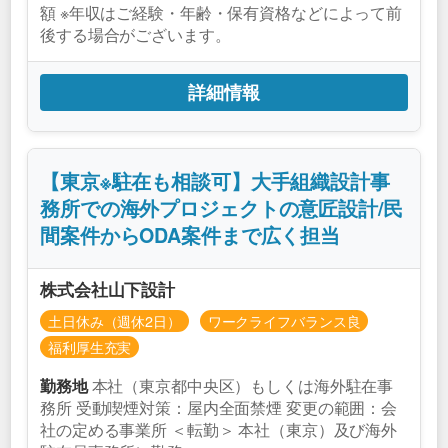
額 ※年収はご経験・年齢・保有資格などによって前
後する場合がございます。
詳細情報
【東京※駐在も相談可】大手組織設計事
務所での海外プロジェクトの意匠設計/民
間案件からODA案件まで広く担当
株式会社山下設計
土日休み（週休2日）
ワークライフバランス良
福利厚生充実
本社（東京都中央区）もしくは海外駐在事
勤務地
務所 受動喫煙対策：屋内全面禁煙 変更の範囲：会
社の定める事業所 ＜転勤＞ 本社（東京）及び海外