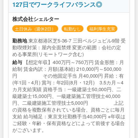
127日でワークライフバランス◎
株式会社シェルター
土日休み（週休2日）
転勤なし
福利厚生充実
東京都港区芝5‐36-7 三田ベルジュビル9階 受
勤務地
動喫煙対策：屋内全面禁煙 変更の範囲：会社の定
める事業所(リモートワーク含む)
【想定年収】400万円～750万円 賃金形態：月
給与
給制 賃金内訳：月額(基本給) 210,000円～500,000
円 その他固定手当 月40,000円 昇給：有
(年1回・4月) 賞与：年2回(8月・12月) 3.5カ月～4
カ月支給実績 資格手当：一級建築士50,000円、二
級建築士15,000円、一級建築施工管理技士40,000
円、二級建築施工管理技士5,000円 上記
の資格を複数保有されている場合、資格ごとに毎月
支給 給与補足：東京支社勤務手当40,000円 ※年収は
ご経験・年齢・保有資格などによって前後する場合
がございます。