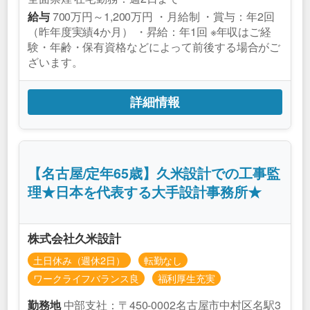
700万円～1,200万円 ・月給制 ・賞与：年2回
給与
（昨年度実績4か月） ・昇給：年1回 ※年収はご経
験・年齢・保有資格などによって前後する場合がご
ざいます。
詳細情報
【名古屋/定年65歳】久米設計での工事監
理★日本を代表する大手設計事務所★
株式会社久米設計
土日休み（週休2日）
転勤なし
ワークライフバランス良
福利厚生充実
中部支社：〒450-0002名古屋市中村区名駅3
勤務地