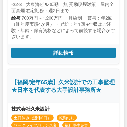
-22-8 大東海ビル 転勤：無 受動喫煙対策：屋内全
面禁煙 在宅勤務：週2日まで
700万円～1,200万円 ・月給制 ・賞与：年2回
給与
（昨年度実績4か月） ・昇給：年1回 ※年収はご経
験・年齢・保有資格などによって前後する場合がご
ざいます。
詳細情報
【福岡/定年65歳】久米設計での工事監理
★日本を代表する大手設計事務所★
株式会社久米設計
土日休み（週休2日）
転勤なし
ワークライフバランス良
福利厚生充実