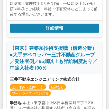
建築施工管理技士3万円/月額 一級建築士5万円/月
額 ※年収はご経験・年齢・保有資格などによって前
後する場合がございます。
詳細情報
【東京】建築系技術支援職（構造分野）
■大手デベロッパー三井不動産グループ
／発注者側／65歳以上も昇給制度あり／
中途入社者100％
三井不動産エンジニアリング株式会社
土日休み（週休2日）
転勤なし
ワークライフバランス良
本社（東京都中央区日本橋室町三丁目2番1
勤務地
号） その他会社が指示する場所（含自宅、転居を