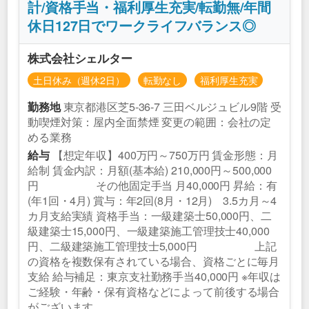
計/資格手当・福利厚生充実/転勤無/年間
休日127日でワークライフバランス◎
株式会社シェルター
土日休み（週休2日）
転勤なし
福利厚生充実
東京都港区芝5‐36-7 三田ベルジュビル9階 受
勤務地
動喫煙対策：屋内全面禁煙 変更の範囲：会社の定
める業務
【想定年収】400万円～750万円 賃金形態：月
給与
給制 賃金内訳：月額(基本給) 210,000円～500,000
円 その他固定手当 月40,000円 昇給：有
(年1回・4月) 賞与：年2回(8月・12月) 3.5カ月～4
カ月支給実績 資格手当：一級建築士50,000円、二
級建築士15,000円、一級建築施工管理技士40,000
円、二級建築施工管理技士5,000円 上記
の資格を複数保有されている場合、資格ごとに毎月
支給 給与補足：東京支社勤務手当40,000円 ※年収は
ご経験・年齢・保有資格などによって前後する場合
がございます。