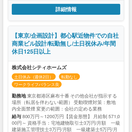
詳細情報
【東京/企画設計】都心駅近物件での自社
商業ビル設計/転勤無し/土日祝休み/年間
休日125日以上
株式会社シティホームズ
土日休み（週休2日）
転勤なし
ワークライフバランス良
東京都港区麻布十番 その他会社が指示する
勤務地
場所（転居を伴わない範囲） 受動喫煙対策：敷地
内全面禁煙 変更の範囲：会社の定める業務
800万円～1200万円【賃金形態】 月給制 571,0
給与
00円～ 資格手当：宅地建物取引士3万円/月額 一級
建築施工管理技士3万円/月額 一級建築士5万円/月