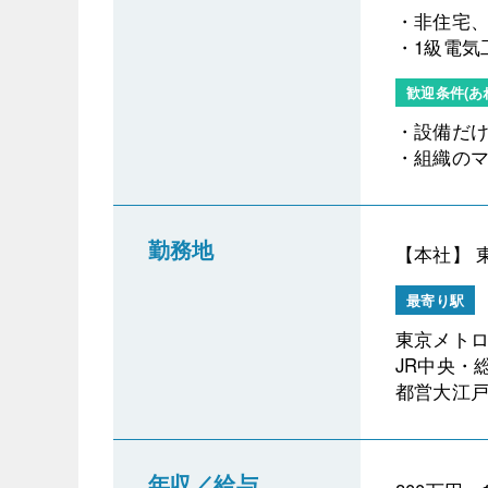
・非住宅、
・1級電気
歓迎条件(あ
・設備だ
・組織の
勤務地
【本社】 
最寄り駅
東京メトロ
JR中央・
都営大江戸
年収／給与