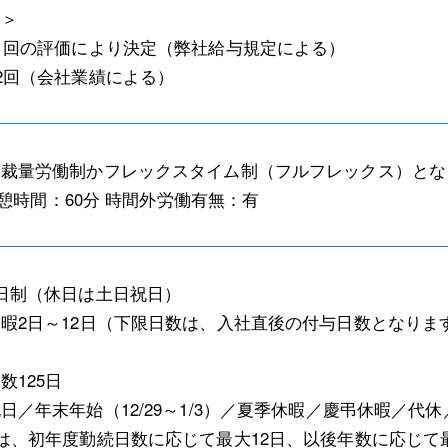
足＞
1回の評価により決定（弊社給与規定による）
2回（会社業績による）
裁量労働制かフレックスタイム制（フルフレックス）となりま
 休憩時間：60分 時間外労働有無：有
日制（休日は土日祝日）
暇2日～12日（下限日数は、入社直後の付与日数となりま
数125日
日／年末年始（12/29～1/3）／夏季休暇／慶弔休暇／代
は、初年度勤続日数に応じて最大12日、以後年数に応じて最