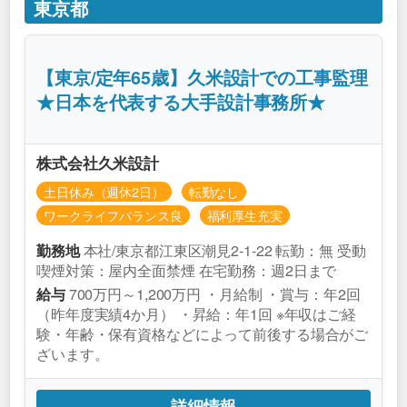
東京都
【東京/定年65歳】久米設計での工事監理
★日本を代表する大手設計事務所★
株式会社久米設計
土日休み（週休2日）
転勤なし
ワークライフバランス良
福利厚生充実
本社/東京都江東区潮見2-1-22 転勤：無 受動
勤務地
喫煙対策：屋内全面禁煙 在宅勤務：週2日まで
700万円～1,200万円 ・月給制 ・賞与：年2回
給与
（昨年度実績4か月） ・昇給：年1回 ※年収はご経
験・年齢・保有資格などによって前後する場合がご
ざいます。
詳細情報