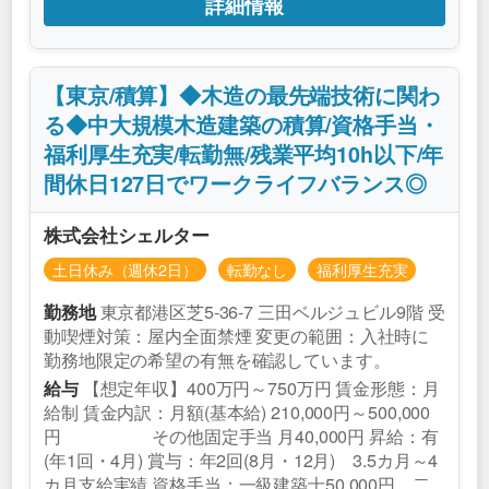
詳細情報
【東京/積算】◆木造の最先端技術に関わ
る◆中大規模木造建築の積算/資格手当・
福利厚生充実/転勤無/残業平均10h以下/年
間休日127日でワークライフバランス◎
株式会社シェルター
土日休み（週休2日）
転勤なし
福利厚生充実
東京都港区芝5‐36-7 三田ベルジュビル9階 受
勤務地
動喫煙対策：屋内全面禁煙 変更の範囲：入社時に
勤務地限定の希望の有無を確認しています。
【想定年収】400万円～750万円 賃金形態：月
給与
給制 賃金内訳：月額(基本給) 210,000円～500,000
円 その他固定手当 月40,000円 昇給：有
(年1回・4月) 賞与：年2回(8月・12月) 3.5カ月～4
カ月支給実績 資格手当：一級建築士50,000円、二