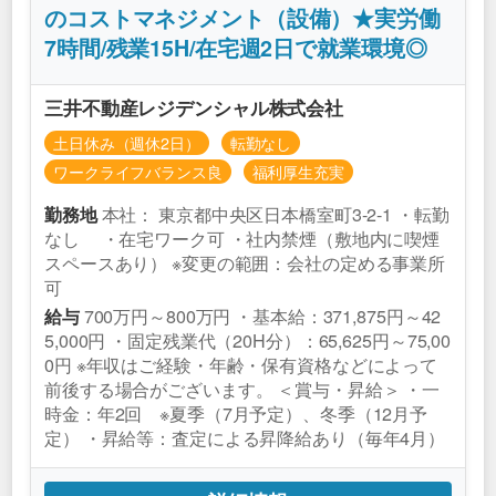
のコストマネジメント（設備）★実労働
7時間/残業15H/在宅週2日で就業環境◎
三井不動産レジデンシャル株式会社
土日休み（週休2日）
転勤なし
ワークライフバランス良
福利厚生充実
本社： 東京都中央区日本橋室町3-2-1 ・転勤
勤務地
なし ・在宅ワーク可 ・社内禁煙（敷地内に喫煙
スペースあり） ※変更の範囲：会社の定める事業所
可
700万円～800万円 ・基本給：371,875円～42
給与
5,000円 ・固定残業代（20H分）：65,625円～75,00
0円 ※年収はご経験・年齢・保有資格などによって
前後する場合がございます。 ＜賞与・昇給＞ ・一
時金：年2回 ※夏季（7月予定）、冬季（12月予
定） ・昇給等：査定による昇降給あり（毎年4月）