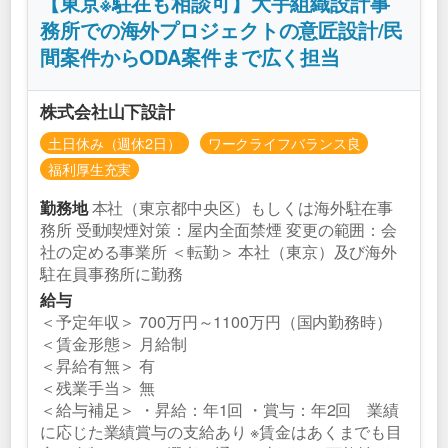
【東京※駐在も相談可】大手組織設計事
務所での海外プロジェクトの意匠設計/民
間案件からODA案件まで広く担当
株式会社山下設計
土日休み（週休2日）
ワークライフバランス良
福利厚生充実
本社（東京都中央区）もしくは海外駐在事
勤務地
務所 受動喫煙対策：屋内全面禁煙 変更の範囲：会
社の定める事業所 ＜転勤＞ 本社（東京）及び海外
駐在員事務所に勤務
給与
＜予定年収＞ 700万円～1100万円（国内勤務時）
＜賃金形態＞ 月給制
＜昇給有無＞ 有
＜残業手当＞ 無
＜給与補足＞ ・昇給：年1回 ・賞与：年2回 業績
に応じた業績賞与の支給あり ※賃金はあくまでも目