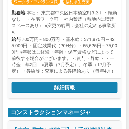
ワークライフバランス良
福利厚生充実
本社： 東京都中央区日本橋室町3-2-1 ・転勤
勤務地
なし ・在宅ワーク可 ・社内禁煙（敷地内に喫煙
スペースあり） ※変更の範囲：会社の定める事業所
可
700万円～800万円 ・基本給：371,875円～42
給与
5,000円 ・固定残業代（20H分）：65,625円～75,00
0円 ※年収はご経験・年齢・保有資格などによって
前後する場合がございます。 ＜賞与・昇給＞ ・一
時金：年2回 ※夏季（7月予定）、冬季（12月予
定） ・昇給等：査定による昇降給あり（毎年4月）
詳細情報
コンストラクションマネージャ