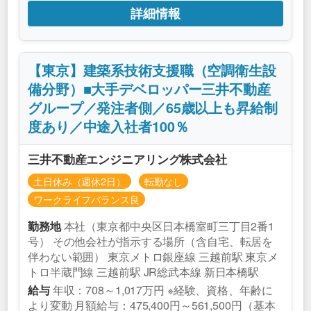
詳細情報
【東京】建築系技術支援職（空調衛生設
備分野）■大手デベロッパー三井不動産
グループ／発注者側／65歳以上も昇給制
度あり／中途入社者100％
三井不動産エンジニアリング株式会社
土日休み（週休2日）
転勤なし
ワークライフバランス良
本社（東京都中央区日本橋室町三丁目2番1
勤務地
号） その他会社が指示する場所（含自宅、転居を
伴わない範囲） 東京メトロ銀座線 三越前駅 東京メ
トロ半蔵門線 三越前駅 JR総武本線 新日本橋駅
年収：708～1,017万円 ※経験、資格、年齢に
給与
より変動 月額給与：475,400円～561,500円（基本