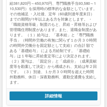
給381,820円～450,970円、専門職務手当93,580～1
10,530円）を採用時の標準的な金額としています。
その他補足 ・入社後、定年（60歳到達年度末日）
までの期間が1年以上ある方を対象とします。 ・
「職能資格等級」制度のもと、昇給・昇格等および
管理職任用制度があります。また、退職金制度があ
ります。 （１）給与は、「基本給」と「専門職務
手当」（時間外労働の有無に関らず１か月３０時間
の時間外労働分を固定額として支給）の合計 額で
ある「基礎給与」 による月給制です。「基礎給
与」は１年毎に昇給査定等により決定されます。
（２）賞与は、「固定分」と「成績分」（成果貢献
度等を勘案して決定）から構成され、支給は年２回
です。 （３）別途、１か月３０時間を超えた時間
外勤務料、休日・深夜勤務料、通勤交通費を支給し
ます。
詳細情報