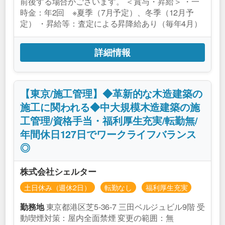
前後する場合がございます。 ＜賞与・昇給＞ ・一
時金：年2回 ※夏季（7月予定）、冬季（12月予
定） ・昇給等：査定による昇降給あり（毎年4月）
詳細情報
【東京/施工管理】◆革新的な木造建築の
施工に関われる◆中大規模木造建築の施
工管理/資格手当・福利厚生充実/転勤無/
年間休日127日でワークライフバランス
◎
株式会社シェルター
土日休み（週休2日）
転勤なし
福利厚生充実
東京都港区芝5‐36-7 三田ベルジュビル9階 受
勤務地
動喫煙対策：屋内全面禁煙 変更の範囲：無