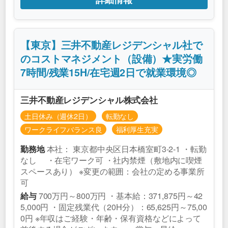
【東京】三井不動産レジデンシャル社で
のコストマネジメント（設備）★実労働
7時間/残業15H/在宅週2日で就業環境◎
三井不動産レジデンシャル株式会社
土日休み（週休2日）
転勤なし
ワークライフバランス良
福利厚生充実
本社： 東京都中央区日本橋室町3-2-1 ・転勤
勤務地
なし ・在宅ワーク可 ・社内禁煙（敷地内に喫煙
スペースあり） ※変更の範囲：会社の定める事業所
可
700万円～800万円 ・基本給：371,875円～42
給与
5,000円 ・固定残業代（20H分）：65,625円～75,00
0円 ※年収はご経験・年齢・保有資格などによって