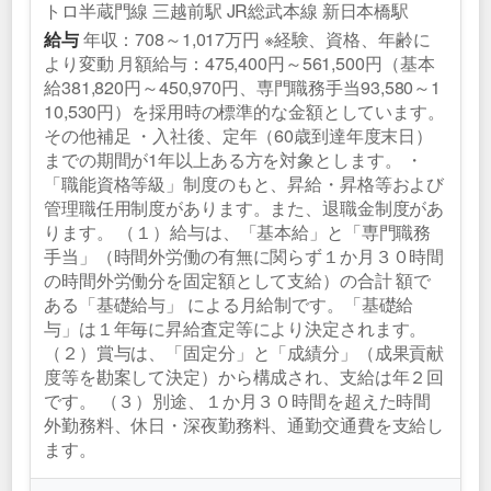
トロ半蔵門線 三越前駅 JR総武本線 新日本橋駅
年収：708～1,017万円 ※経験、資格、年齢に
給与
より変動 月額給与：475,400円～561,500円（基本
給381,820円～450,970円、専門職務手当93,580～1
10,530円）を採用時の標準的な金額としています。
その他補足 ・入社後、定年（60歳到達年度末日）
までの期間が1年以上ある方を対象とします。 ・
「職能資格等級」制度のもと、昇給・昇格等および
管理職任用制度があります。また、退職金制度があ
ります。 （１）給与は、「基本給」と「専門職務
手当」（時間外労働の有無に関らず１か月３０時間
の時間外労働分を固定額として支給）の合計 額で
ある「基礎給与」 による月給制です。「基礎給
与」は１年毎に昇給査定等により決定されます。
（２）賞与は、「固定分」と「成績分」（成果貢献
度等を勘案して決定）から構成され、支給は年２回
です。 （３）別途、１か月３０時間を超えた時間
外勤務料、休日・深夜勤務料、通勤交通費を支給し
ます。