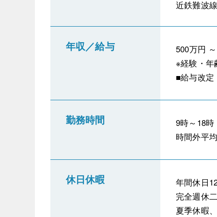
近鉄難波線
年収／給与
500万円 ～
※経験・年
■給与改定
勤務時間
9時～18
時間外平均
休日休暇
年間休日1
完全週休
夏季休暇、