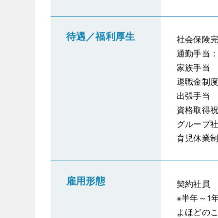
待遇／福利厚生
社会保険
通勤手当：
家族手当
退職金制度
出張手当
資格取得
グループ
育児休業
雇用形態
契約社員
※半年～1
よほどの