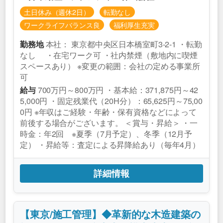
土日休み（週休2日）
転勤なし
ワークライフバランス良
福利厚生充実
本社： 東京都中央区日本橋室町3-2-1 ・転勤
勤務地
なし ・在宅ワーク可 ・社内禁煙（敷地内に喫煙
スペースあり） ※変更の範囲：会社の定める事業所
可
700万円～800万円 ・基本給：371,875円～42
給与
5,000円 ・固定残業代（20H分）：65,625円～75,00
0円 ※年収はご経験・年齢・保有資格などによって
前後する場合がございます。 ＜賞与・昇給＞ ・一
時金：年2回 ※夏季（7月予定）、冬季（12月予
定） ・昇給等：査定による昇降給あり（毎年4月）
詳細情報
【東京/施工管理】◆革新的な木造建築の