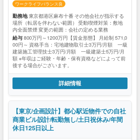
ワークライフバランス良
東京都港区麻布十番 その他会社が指示する
勤務地
場所（転居を伴わない範囲） 受動喫煙対策：敷地
内全面禁煙 変更の範囲：会社の定める業務
800万円～1200万円【賃金形態】 月給制 571,0
給与
00円～ 資格手当：宅地建物取引士3万円/月額 一級
建築施工管理技士3万円/月額 一級建築士5万円/月
額 ※年収はご経験・年齢・保有資格などによって前
後する場合がございます。
詳細情報
【東京/企画設計】都心駅近物件での自社
商業ビル設計/転勤無し/土日祝休み/年間
休日125日以上