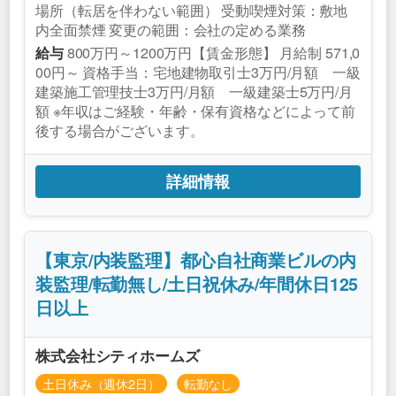
場所（転居を伴わない範囲） 受動喫煙対策：敷地
内全面禁煙 変更の範囲：会社の定める業務
800万円～1200万円【賃金形態】 月給制 571,0
給与
00円～ 資格手当：宅地建物取引士3万円/月額 一級
建築施工管理技士3万円/月額 一級建築士5万円/月
額 ※年収はご経験・年齢・保有資格などによって前
後する場合がございます。
詳細情報
【東京/内装監理】都心自社商業ビルの内
装監理/転勤無し/土日祝休み/年間休日125
日以上
株式会社シティホームズ
土日休み（週休2日）
転勤なし