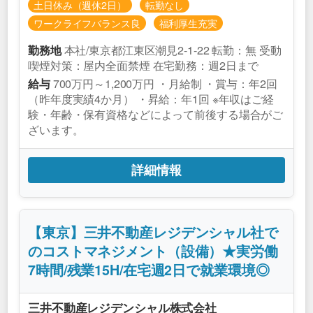
土日休み（週休2日）
転勤なし
ワークライフバランス良
福利厚生充実
本社/東京都江東区潮見2-1-22 転勤：無 受動
勤務地
喫煙対策：屋内全面禁煙 在宅勤務：週2日まで
700万円～1,200万円 ・月給制 ・賞与：年2回
給与
（昨年度実績4か月） ・昇給：年1回 ※年収はご経
験・年齢・保有資格などによって前後する場合がご
ざいます。
詳細情報
【東京】三井不動産レジデンシャル社で
のコストマネジメント（設備）★実労働
7時間/残業15H/在宅週2日で就業環境◎
三井不動産レジデンシャル株式会社