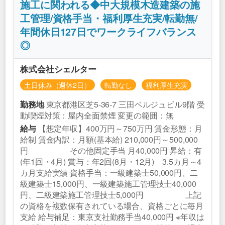
施工に関われる◆中大規模木造建築の施
工管理/資格手当・福利厚生充実/転勤無/
年間休日127日でワークライフバランス
◎
株式会社シェルター
土日休み（週休2日）
転勤なし
福利厚生充実
東京都港区芝5‐36-7 三田ベルジュビル9階 受
勤務地
動喫煙対策：屋内全面禁煙 変更の範囲：無
【想定年収】400万円～750万円 賃金形態：月
給与
給制 賃金内訳：月額(基本給) 210,000円～500,000
円 その他固定手当 月40,000円 昇給：有
(年1回・4月) 賞与：年2回(8月・12月) 3.5カ月～4
カ月支給実績 資格手当：一級建築士50,000円、二
級建築士15,000円、一級建築施工管理技士40,000
円、二級建築施工管理技士5,000円 上記
の資格を複数保有されている場合、資格ごとに毎月
支給 給与補足：東京支社勤務手当40,000円 ※年収は