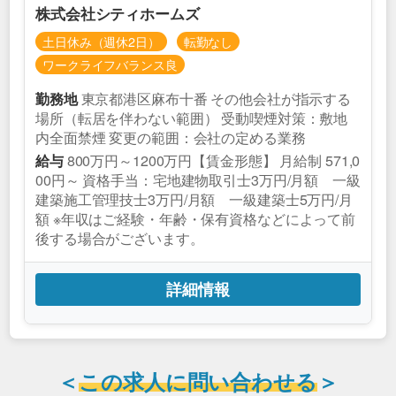
株式会社シティホームズ
土日休み（週休2日）
転勤なし
ワークライフバランス良
東京都港区麻布十番 その他会社が指示する
勤務地
場所（転居を伴わない範囲） 受動喫煙対策：敷地
内全面禁煙 変更の範囲：会社の定める業務
800万円～1200万円【賃金形態】 月給制 571,0
給与
00円～ 資格手当：宅地建物取引士3万円/月額 一級
建築施工管理技士3万円/月額 一級建築士5万円/月
額 ※年収はご経験・年齢・保有資格などによって前
後する場合がございます。
詳細情報
＜
この求人に問い合わせる
＞