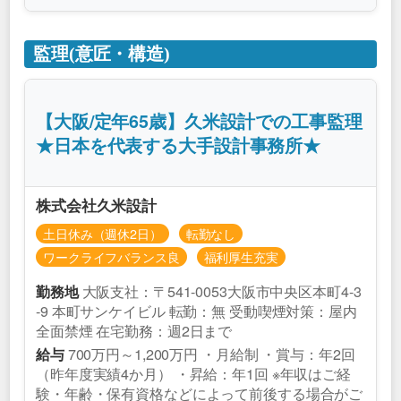
監理(意匠・構造)
【大阪/定年65歳】久米設計での工事監理
★日本を代表する大手設計事務所★
株式会社久米設計
土日休み（週休2日）
転勤なし
ワークライフバランス良
福利厚生充実
大阪支社：〒541-0053大阪市中央区本町4-3
勤務地
-9 本町サンケイビル 転勤：無 受動喫煙対策：屋内
全面禁煙 在宅勤務：週2日まで
700万円～1,200万円 ・月給制 ・賞与：年2回
給与
（昨年度実績4か月） ・昇給：年1回 ※年収はご経
験・年齢・保有資格などによって前後する場合がご