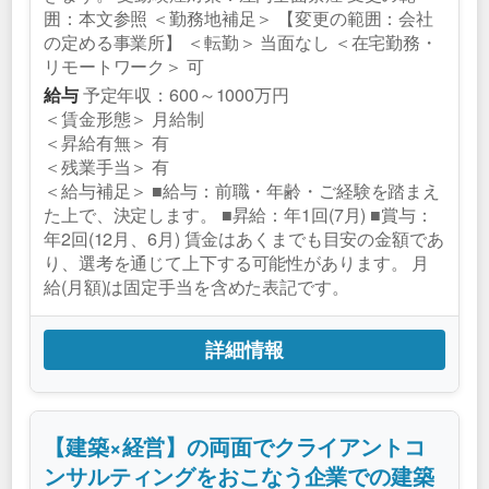
囲：本文参照 ＜勤務地補足＞ 【変更の範囲：会社
の定める事業所】 ＜転勤＞ 当面なし ＜在宅勤務・
リモートワーク＞ 可
予定年収：600～1000万円
給与
＜賃金形態＞ 月給制
＜昇給有無＞ 有
＜残業手当＞ 有
＜給与補足＞ ■給与：前職・年齢・ご経験を踏まえ
た上で、決定します。 ■昇給：年1回(7月) ■賞与：
年2回(12月、6月) 賃金はあくまでも目安の金額であ
り、選考を通じて上下する可能性があります。 月
給(月額)は固定手当を含めた表記です。
詳細情報
【建築×経営】の両面でクライアントコ
ンサルティングをおこなう企業での建築