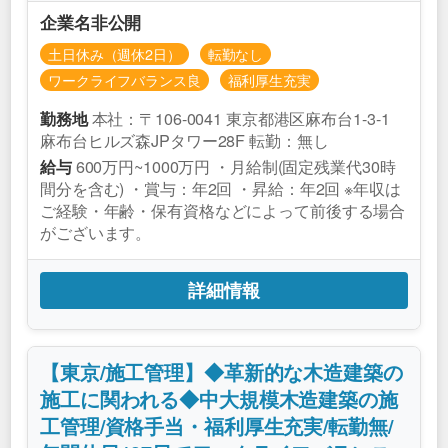
企業名非公開
土日休み（週休2日）
転勤なし
ワークライフバランス良
福利厚生充実
本社：〒106-0041 東京都港区麻布台1-3-1
勤務地
麻布台ヒルズ森JPタワー28F 転勤：無し
600万円~1000万円 ・月給制(固定残業代30時
給与
間分を含む) ・賞与：年2回 ・昇給：年2回 ※年収は
ご経験・年齢・保有資格などによって前後する場合
がございます。
詳細情報
【東京/施工管理】◆革新的な木造建築の
施工に関われる◆中大規模木造建築の施
工管理/資格手当・福利厚生充実/転勤無/