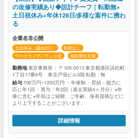
の改修実績あり◆設計チーフ｜転勤無×
土日祝休み×年休128日/多様な案件に携わ
る
企業名非公開
土日休み（週休2日）
転勤なし
ワークライフバランス良
福利厚生充実
東京事務所： 〒105-0013 東京都港区浜松町
勤務地
1丁目17番6号 東京戸張ビル3階 転勤：無
700万円~1200万円 ・年俸制 ・昇給：能力に
給与
応じ年1回 ・賞与：年2回（過去実績4ヶ月分）※年
俸に含む ※年収はご経験、ご年齢、保有資格などに
より上下することがございます。
詳細情報