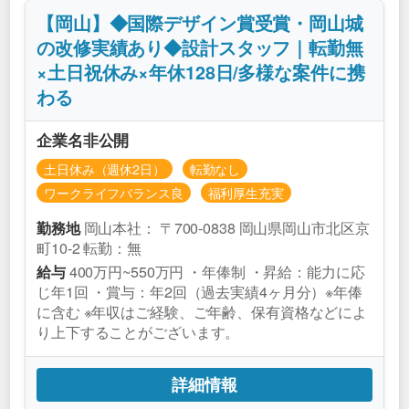
【岡山】◆国際デザイン賞受賞・岡山城
の改修実績あり◆設計スタッフ｜転勤無
×土日祝休み×年休128日/多様な案件に携
わる
企業名非公開
土日休み（週休2日）
転勤なし
ワークライフバランス良
福利厚生充実
岡山本社： 〒700-0838 岡山県岡山市北区京
勤務地
町10-2 転勤：無
400万円~550万円 ・年俸制 ・昇給：能力に応
給与
じ年1回 ・賞与：年2回（過去実績4ヶ月分）※年俸
に含む ※年収はご経験、ご年齢、保有資格などによ
り上下することがございます。
詳細情報