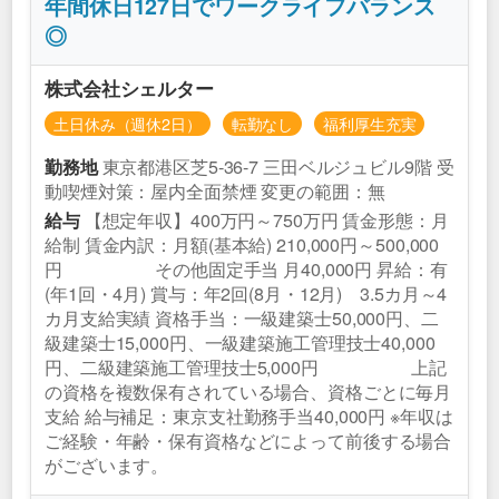
年間休日127日でワークライフバランス
◎
株式会社シェルター
土日休み（週休2日）
転勤なし
福利厚生充実
東京都港区芝5‐36-7 三田ベルジュビル9階 受
勤務地
動喫煙対策：屋内全面禁煙 変更の範囲：無
【想定年収】400万円～750万円 賃金形態：月
給与
給制 賃金内訳：月額(基本給) 210,000円～500,000
円 その他固定手当 月40,000円 昇給：有
(年1回・4月) 賞与：年2回(8月・12月) 3.5カ月～4
カ月支給実績 資格手当：一級建築士50,000円、二
級建築士15,000円、一級建築施工管理技士40,000
円、二級建築施工管理技士5,000円 上記
の資格を複数保有されている場合、資格ごとに毎月
支給 給与補足：東京支社勤務手当40,000円 ※年収は
ご経験・年齢・保有資格などによって前後する場合
がございます。