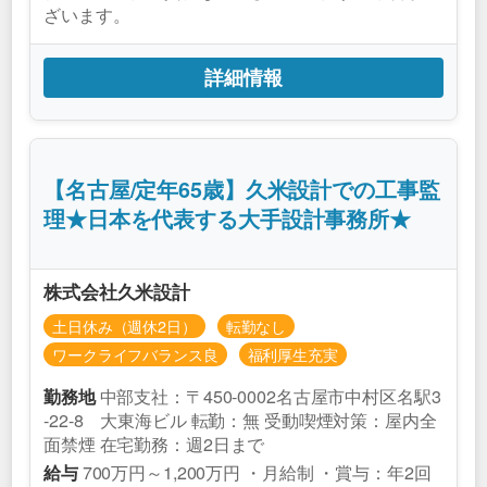
ざいます。
詳細情報
【名古屋/定年65歳】久米設計での工事監
理★日本を代表する大手設計事務所★
株式会社久米設計
土日休み（週休2日）
転勤なし
ワークライフバランス良
福利厚生充実
中部支社：〒450-0002名古屋市中村区名駅3
勤務地
-22-8 大東海ビル 転勤：無 受動喫煙対策：屋内全
面禁煙 在宅勤務：週2日まで
700万円～1,200万円 ・月給制 ・賞与：年2回
給与