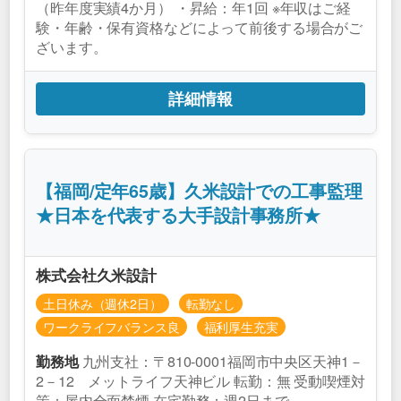
（昨年度実績4か月） ・昇給：年1回 ※年収はご経
験・年齢・保有資格などによって前後する場合がご
ざいます。
詳細情報
【福岡/定年65歳】久米設計での工事監理
★日本を代表する大手設計事務所★
株式会社久米設計
土日休み（週休2日）
転勤なし
ワークライフバランス良
福利厚生充実
九州支社：〒810-0001福岡市中央区天神1－
勤務地
2－12 メットライフ天神ビル 転勤：無 受動喫煙対
策：屋内全面禁煙 在宅勤務：週2日まで