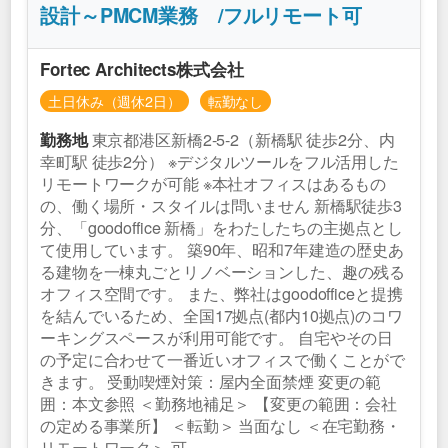
設計～PMCM業務 /フルリモート可
Fortec Architects株式会社
土日休み（週休2日）
転勤なし
東京都港区新橋2-5-2（新橋駅 徒歩2分、内
勤務地
幸町駅 徒歩2分） ※デジタルツールをフル活用した
リモートワークが可能 ※本社オフィスはあるもの
の、働く場所・スタイルは問いません 新橋駅徒歩3
分、「goodoffice 新橋」をわたしたちの主拠点とし
て使用しています。 築90年、昭和7年建造の歴史あ
る建物を一棟丸ごとリノベーションした、趣の残る
オフィス空間です。 また、弊社はgoodofficeと提携
を結んでいるため、全国17拠点(都内10拠点)のコワ
ーキングスペースが利用可能です。 自宅やその日
の予定に合わせて一番近いオフィスで働くことがで
きます。 受動喫煙対策：屋内全面禁煙 変更の範
囲：本文参照 ＜勤務地補足＞ 【変更の範囲：会社
の定める事業所】 ＜転勤＞ 当面なし ＜在宅勤務・
リモートワーク＞ 可