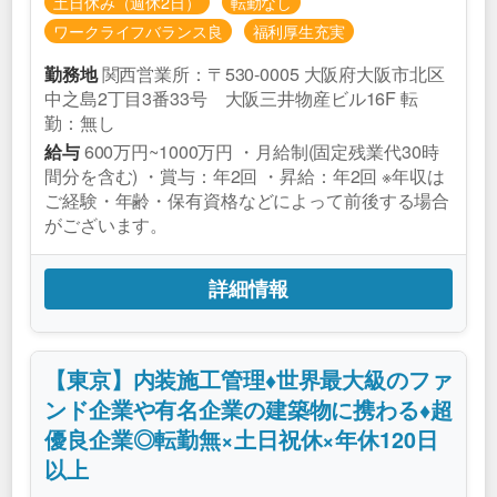
土日休み（週休2日）
転勤なし
ワークライフバランス良
福利厚生充実
関西営業所：〒530-0005 大阪府大阪市北区
勤務地
中之島2丁目3番33号 大阪三井物産ビル16F 転
勤：無し
600万円~1000万円 ・月給制(固定残業代30時
給与
間分を含む) ・賞与：年2回 ・昇給：年2回 ※年収は
ご経験・年齢・保有資格などによって前後する場合
がございます。
詳細情報
【東京】内装施工管理♦世界最大級のファ
ンド企業や有名企業の建築物に携わる♦超
優良企業◎転勤無×土日祝休×年休120日
以上