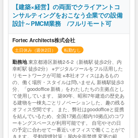
【建築×経営】の両面でクライアントコ
ンサルティングをおこなう企業での設備
設計～PMCM業務 /フルリモート可
Fortec Architects株式会社
土日休み（週休2日）
転勤なし
東京都港区新橋2-5-2（新橋駅 徒歩2分、内
勤務地
幸町駅 徒歩2分） ※デジタルツールをフル活用した
リモートワークが可能 ※本社オフィスはあるもの
の、働く場所・スタイルは問いません 新橋駅徒歩3
分、「goodoffice 新橋」をわたしたちの主拠点とし
て使用しています。 築90年、昭和7年建造の歴史あ
る建物を一棟丸ごとリノベーションした、趣の残る
オフィス空間です。 また、弊社はgoodofficeと提携
を結んでいるため、全国17拠点(都内10拠点)のコワ
ーキングスペースが利用可能です。 自宅やその日
の予定に合わせて一番近いオフィスで働くことがで
きます。 受動喫煙対策：屋内全面禁煙 変更の範