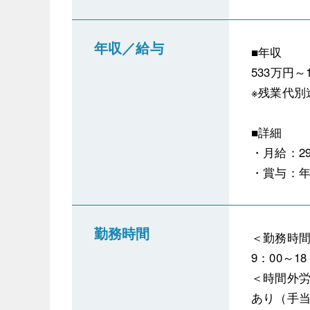
年収／給与
■年収
533万円～1
※残業代別
■詳細
・月給：297
・賞与：年
勤務時間
＜勤務時
9：00～1
＜時間外
あり（手