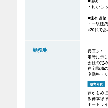
■経験
・何かし
■保有資格
・一級建築
※20代で
勤務地
兵庫シャー
定時に示
会社の定
在宅勤務の
宅勤務・リ
最寄り駅
夢かもめ 
阪神本線 
ポートライ