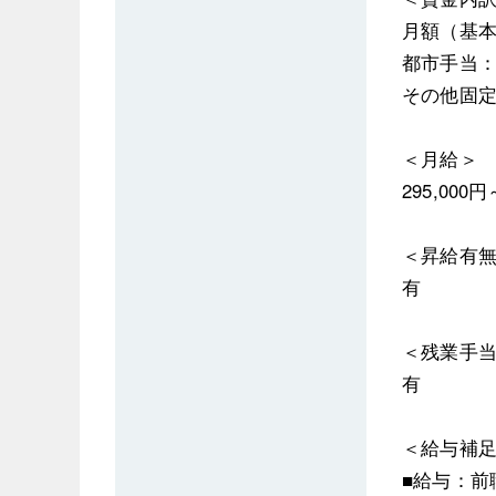
月額（基本給
都市手当：10
その他固定手
＜月給＞
295,00
＜昇給有
有
＜残業手
有
＜給与補
■給与：前