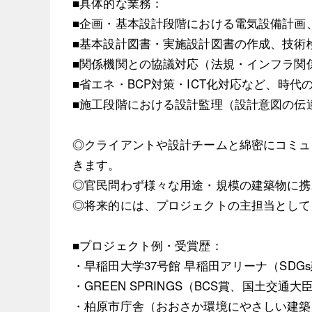
■具体的な業務：
■企画・基本設計段階における電気設備計画
■基本設計図書・実施設計図書の作成、技術
■関係機関との協議対応（法規・インフラ関
■省エネ・BCP対策・ICT化対応など、時
■施工段階における設計監理（設計意図の伝
◎クライアントや設計チームと綿密にコミュ
きます。
◎官民問わず様々な用途・規模の建築物に携
◎将来的には、プロジェクトの主担当として
■プロジェクト例・受賞歴：
・早稲田大学37号館 早稲田アリーナ（SDG
・GREEN SPRINGS（BCS賞、国土交通大
・柏原市庁舎（おおさか環境にやさしい建築