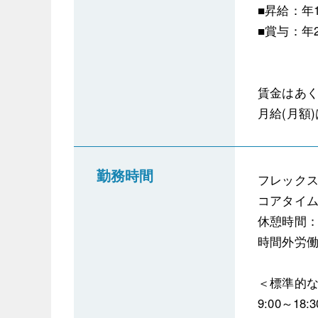
■昇給：年
■賞与：年
賃金はあ
月給(月額
勤務時間
フレック
コアタイム：1
休憩時間：6
時間外労
＜標準的
9:00～18:3