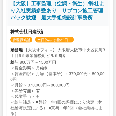
【大阪】工事監理（空調・衛生）/弊社よ
り入社実績多数あり サブコン施工管理
バック歓迎 最大手組織設計事務所
株式会社日建設計
管理職候補
土日休み（週休2日）
【大阪オフィス】 大阪府大阪市中央区瓦町3
勤務地
丁目6-5 銀泉備後町ビル 5-8階
800万円～1500万円
給与
＜賃金形態＞ 月給制
＜賃金内訳＞ 月額（基本給）：370,000円～800,00
0円
＜月給＞ 370,000円～800,000円
＜昇給有無＞ 有
＜残業手当＞ 有
＜給与補足＞ ■昇給：年1回の評価により決定（弊
社給与規定による） ■賞与：年2回（会社業績によ
る）