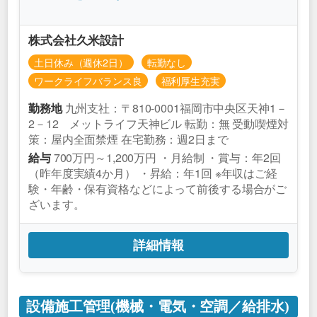
株式会社久米設計
土日休み（週休2日）
転勤なし
ワークライフバランス良
福利厚生充実
九州支社：〒810-0001福岡市中央区天神1－
勤務地
2－12 メットライフ天神ビル 転勤：無 受動喫煙対
策：屋内全面禁煙 在宅勤務：週2日まで
700万円～1,200万円 ・月給制 ・賞与：年2回
給与
（昨年度実績4か月） ・昇給：年1回 ※年収はご経
験・年齢・保有資格などによって前後する場合がご
ざいます。
詳細情報
設備施工管理(機械・電気・空調／給排水)