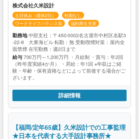
株式会社久米設計
土日休み（週休2日）
転勤なし
ワークライフバランス良
福利厚生充実
中部支社：〒450-0002名古屋市中村区名駅3
勤務地
-22-8 大東海ビル 転勤：無 受動喫煙対策：屋内全
面禁煙 在宅勤務：週2日まで
700万円～1,200万円 ・月給制 ・賞与：年2回
給与
（昨年度実績4か月） ・昇給：年1回 ※年収はご経
験・年齢・保有資格などによって前後する場合がご
ざいます。
詳細情報
【福岡/定年65歳】久米設計での工事監理
★日本を代表する大手設計事務所★