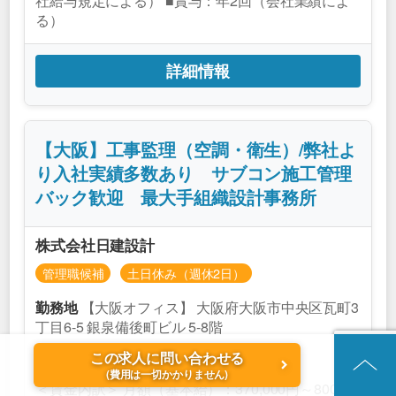
社給与規定による） ■賞与：年2回（会社業績によ
る）
詳細情報
【大阪】工事監理（空調・衛生）/弊社よ
り入社実績多数あり サブコン施工管理
バック歓迎 最大手組織設計事務所
株式会社日建設計
管理職候補
土日休み（週休2日）
【大阪オフィス】 大阪府大阪市中央区瓦町3
勤務地
丁目6-5 銀泉備後町ビル 5-8階
800万円～1500万円
給与
この求人に問い合わせる
＜賃金形態＞ 月給制
(費用は一切かかりません)
＜賃金内訳＞ 月額（基本給）：370,000円～800,00