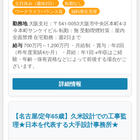
土日休み（週休2日）
転勤なし
ワークライフバランス良
福利厚生充実
大阪支社：〒541-0053大阪市中央区本町4-3
勤務地
-9 本町サンケイビル 転勤：無 受動喫煙対策：屋内
全面禁煙 在宅勤務：週2日まで
700万円～1,200万円 ・月給制 ・賞与：年2回
給与
（昨年度実績4か月） ・昇給：年1回 ※年収はご経
験・年齢・保有資格などによって前後する場合がご
ざいます。
詳細情報
【名古屋/定年65歳】久米設計での工事監
理★日本を代表する大手設計事務所★