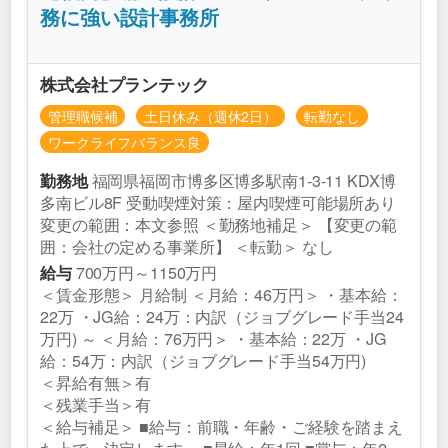
務に強い設計事務所
株式会社プランテック
管理職候補
土日休み（週休2日）
転勤なし
ワークライフバランス良
福岡県福岡市博多区博多駅南1-3-11 KDX博
勤務地
多南ビル8F 受動喫煙対策：屋内喫煙可能場所あり
変更の範囲：本文参照 ＜勤務地補足＞ 【変更の範
囲：会社の定める事業所】 ＜転勤＞ なし
700万円～1150万円
給与
＜賃金形態＞ 月給制 ＜月給：46万円＞ ・基本給：
22万 ・JG給：24万：内訳（ジョブグレード手当24
万円) ～ ＜月給：76万円＞ ・基本給：22万 ・JG
給：54万：内訳（ジョブグレード手当54万円)
＜昇給有無＞有
＜残業手当＞有
＜給与補足＞ ■給与：前職・年齢・ご経験を踏まえ