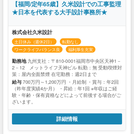
【福岡/定年65歳】久米設計での工事監理
★日本を代表する大手設計事務所★
株式会社久米設計
土日休み（週休2日）
転勤なし
ワークライフバランス良
福利厚生充実
九州支社：〒810-0001福岡市中央区天神1－
勤務地
2－12 メットライフ天神ビル 転勤：無 受動喫煙対
策：屋内全面禁煙 在宅勤務：週2日まで
700万円～1,200万円 ・月給制 ・賞与：年2回
給与
（昨年度実績4か月） ・昇給：年1回 ※年収はご経
験・年齢・保有資格などによって前後する場合がご
ざいます。
詳細情報