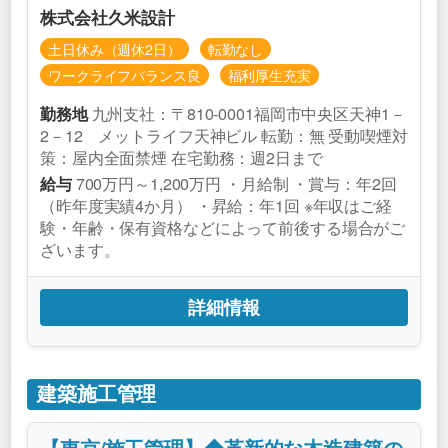
株式会社久米設計
土日休み（週休2日）
転勤なし
ワークライフバランス良
福利厚生充実
九州支社：〒810-0001福岡市中央区天神1－
勤務地
2－12 メットライフ天神ビル 転勤：無 受動喫煙対
策：屋内全面禁煙 在宅勤務：週2日まで
700万円～1,200万円 ・月給制 ・賞与：年2回
給与
（昨年度実績4か月） ・昇給：年1回 ※年収はご経
験・年齢・保有資格などによって前後する場合がご
ざいます。
詳細情報
建築施工管理