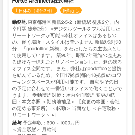
Fortec Architects株式会社
土日休み（週休2日）
転勤なし
東京都港区新橋2-5-2（新橋駅 徒歩2分、内
勤務地
幸町駅 徒歩2分） ※デジタルツールをフル活用した
リモートワークが可能 ※本社オフィスはあるもの
の、働く場所・スタイルは問いません 新橋駅徒歩3
分、「goodoffice 新橋」をわたしたちの主拠点とし
て使用しています。 築90年、昭和7年建造の歴史あ
る建物を一棟丸ごとリノベーションした、趣の残る
オフィス空間です。 また、弊社はgoodofficeと提携
を結んでいるため、全国17拠点(都内10拠点)のコワ
ーキングスペースが利用可能です。 自宅やその日
の予定に合わせて一番近いオフィスで働くことがで
きます。 受動喫煙対策：屋内全面禁煙 変更の範
囲：本文参照 ＜勤務地補足＞ 【変更の範囲：会社
の定める事業所】 ＜転勤＞ 当面なし ＜在宅勤務・
リモートワーク＞ 可
予定年収：600～1000万円
給与
＜賃金形態＞ 月給制