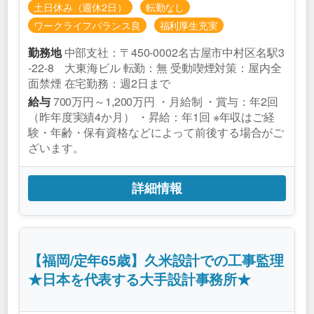
土日休み（週休2日）
転勤なし
ワークライフバランス良
福利厚生充実
中部支社：〒450-0002名古屋市中村区名駅3
勤務地
-22-8 大東海ビル 転勤：無 受動喫煙対策：屋内全
面禁煙 在宅勤務：週2日まで
700万円～1,200万円 ・月給制 ・賞与：年2回
給与
（昨年度実績4か月） ・昇給：年1回 ※年収はご経
験・年齢・保有資格などによって前後する場合がご
ざいます。
詳細情報
【福岡/定年65歳】久米設計での工事監理
★日本を代表する大手設計事務所★