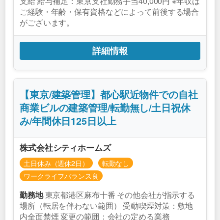
支給 給与補足：東京支社勤務手当40,000円 ※年収は
ご経験・年齢・保有資格などによって前後する場合
がございます。
詳細情報
【東京/建築管理】都心駅近物件での自社
商業ビルの建築管理/転勤無し/土日祝休
み/年間休日125日以上
株式会社シティホームズ
土日休み（週休2日）
転勤なし
ワークライフバランス良
東京都港区麻布十番 その他会社が指示する
勤務地
場所（転居を伴わない範囲） 受動喫煙対策：敷地
内全面禁煙 変更の範囲：会社の定める業務