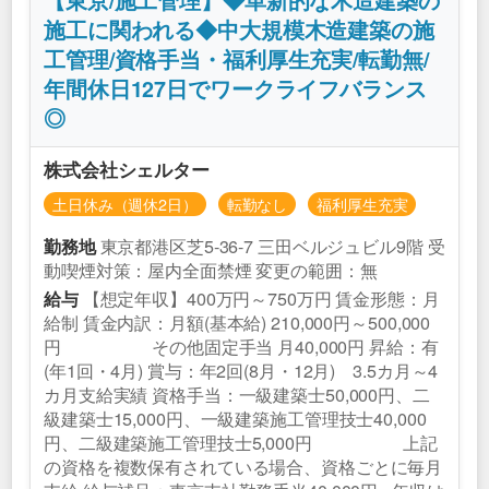
【東京/施工管理】◆革新的な木造建築の
施工に関われる◆中大規模木造建築の施
工管理/資格手当・福利厚生充実/転勤無/
年間休日127日でワークライフバランス
◎
株式会社シェルター
土日休み（週休2日）
転勤なし
福利厚生充実
東京都港区芝5‐36-7 三田ベルジュビル9階 受
勤務地
動喫煙対策：屋内全面禁煙 変更の範囲：無
【想定年収】400万円～750万円 賃金形態：月
給与
給制 賃金内訳：月額(基本給) 210,000円～500,000
円 その他固定手当 月40,000円 昇給：有
(年1回・4月) 賞与：年2回(8月・12月) 3.5カ月～4
カ月支給実績 資格手当：一級建築士50,000円、二
級建築士15,000円、一級建築施工管理技士40,000
円、二級建築施工管理技士5,000円 上記
の資格を複数保有されている場合、資格ごとに毎月