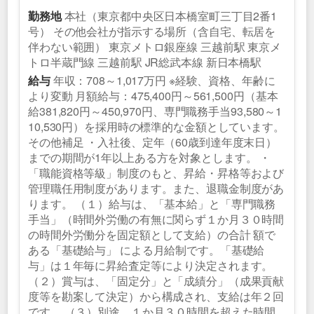
本社（東京都中央区日本橋室町三丁目2番1
勤務地
号） その他会社が指示する場所（含自宅、転居を
伴わない範囲） 東京メトロ銀座線 三越前駅 東京メ
トロ半蔵門線 三越前駅 JR総武本線 新日本橋駅
年収：708～1,017万円 ※経験、資格、年齢に
給与
より変動 月額給与：475,400円～561,500円（基本
給381,820円～450,970円、専門職務手当93,580～1
10,530円）を採用時の標準的な金額としています。
その他補足 ・入社後、定年（60歳到達年度末日）
までの期間が1年以上ある方を対象とします。 ・
「職能資格等級」制度のもと、昇給・昇格等および
管理職任用制度があります。また、退職金制度があ
ります。 （１）給与は、「基本給」と「専門職務
手当」（時間外労働の有無に関らず１か月３０時間
の時間外労働分を固定額として支給）の合計 額で
ある「基礎給与」 による月給制です。「基礎給
与」は１年毎に昇給査定等により決定されます。
（２）賞与は、「固定分」と「成績分」（成果貢献
度等を勘案して決定）から構成され、支給は年２回
です。 （３）別途、１か月３０時間を超えた時間