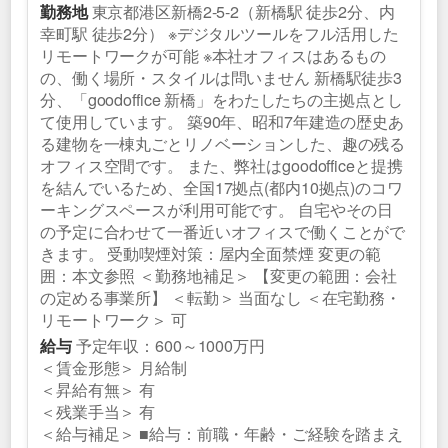
東京都港区新橋2-5-2（新橋駅 徒歩2分、内
勤務地
幸町駅 徒歩2分） ※デジタルツールをフル活用した
リモートワークが可能 ※本社オフィスはあるもの
の、働く場所・スタイルは問いません 新橋駅徒歩3
分、「goodoffice 新橋」をわたしたちの主拠点とし
て使用しています。 築90年、昭和7年建造の歴史あ
る建物を一棟丸ごとリノベーションした、趣の残る
オフィス空間です。 また、弊社はgoodofficeと提携
を結んでいるため、全国17拠点(都内10拠点)のコワ
ーキングスペースが利用可能です。 自宅やその日
の予定に合わせて一番近いオフィスで働くことがで
きます。 受動喫煙対策：屋内全面禁煙 変更の範
囲：本文参照 ＜勤務地補足＞ 【変更の範囲：会社
の定める事業所】 ＜転勤＞ 当面なし ＜在宅勤務・
リモートワーク＞ 可
予定年収：600～1000万円
給与
＜賃金形態＞ 月給制
＜昇給有無＞ 有
＜残業手当＞ 有
＜給与補足＞ ■給与：前職・年齢・ご経験を踏まえ