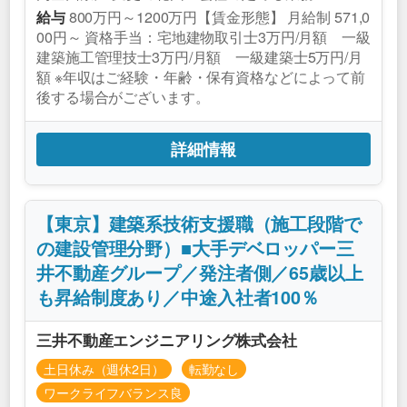
800万円～1200万円【賃金形態】 月給制 571,0
給与
00円～ 資格手当：宅地建物取引士3万円/月額 一級
建築施工管理技士3万円/月額 一級建築士5万円/月
額 ※年収はご経験・年齢・保有資格などによって前
後する場合がございます。
詳細情報
【東京】建築系技術支援職（施工段階で
の建設管理分野）■大手デベロッパー三
井不動産グループ／発注者側／65歳以上
も昇給制度あり／中途入社者100％
三井不動産エンジニアリング株式会社
土日休み（週休2日）
転勤なし
ワークライフバランス良