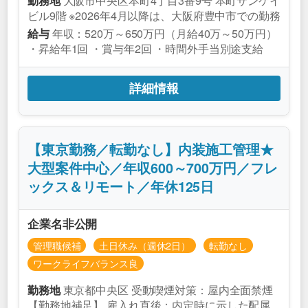
大阪市中央区本町4丁目3番9号 本町サンケイ
勤務地
ビル9階 ※2026年4月以降は、大阪府豊中市での勤務
年収：520万～650万円（月給40万～50万円）
給与
・昇給年1回 ・賞与年2回 ・時間外手当別途支給
詳細情報
【東京勤務／転勤なし】内装施工管理★
大型案件中心／年収600～700万円／フレ
ックス＆リモート／年休125日
企業名非公開
管理職候補
土日休み（週休2日）
転勤なし
ワークライフバランス良
東京都中央区 受動喫煙対策：屋内全面禁煙
勤務地
【勤務地補足】 雇入れ直後：内定時に示した配属