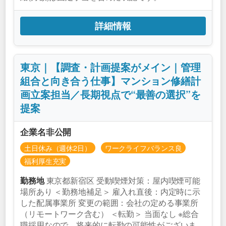
詳細情報
東京｜【調査・計画提案がメイン｜管理
組合と向き合う仕事】マンション修繕計
画立案担当／長期視点で“最善の選択”を
提案
企業名非公開
土日休み（週休2日）
ワークライフバランス良
福利厚生充実
東京都新宿区 受動喫煙対策：屋内喫煙可能
勤務地
場所あり ＜勤務地補足＞ 雇入れ直後：内定時に示
した配属事業所 変更の範囲：会社の定める事業所
（リモートワーク含む） ＜転勤＞ 当面なし ※総合
職採用なので、将来的に転勤の可能性がございま