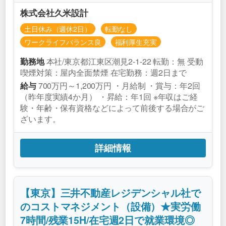
株式会社久米設計
土日休み（週休2日）
転勤なし
ワークライフバランス良
福利厚生充実
本社/東京都江東区潮見2-1-22 転勤：無 受動
勤務地
喫煙対策：屋内全面禁煙 在宅勤務：週2日まで
700万円～1,200万円 ・月給制 ・賞与：年2回
給与
（昨年度実績4か月） ・昇給：年1回 ※年収はご経
験・年齢・保有資格などによって前後する場合がご
ざいます。
詳細情報
【東京】三井不動産レジデンシャル社で
のコストマネジメント（設備）★実労働
7時間/残業15H/在宅週2日で就業環境◎