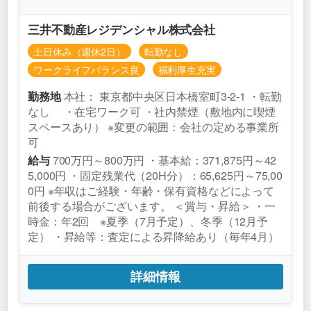
三井不動産レジデンシャル株式会社
土日休み（週休2日）
転勤なし
ワークライフバランス良
福利厚生充実
本社： 東京都中央区日本橋室町3-2-1 ・転勤
勤務地
なし ・在宅ワーク可 ・社内禁煙（敷地内に喫煙
スペースあり） ※変更の範囲：会社の定める事業所
可
700万円～800万円 ・基本給：371,875円～42
給与
5,000円 ・固定残業代（20H分）：65,625円～75,00
0円 ※年収はご経験・年齢・保有資格などによって
前後する場合がございます。 ＜賞与・昇給＞ ・一
時金：年2回 ※夏季（7月予定）、冬季（12月予
定） ・昇給等：査定による昇降給あり（毎年4月）
詳細情報