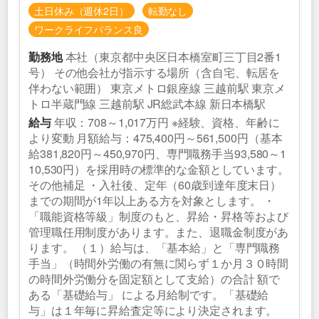
土日休み（週休2日）
転勤なし
ワークライフバランス良
本社（東京都中央区日本橋室町三丁目2番1
勤務地
号） その他会社が指示する場所（含自宅、転居を
伴わない範囲） 東京メトロ銀座線 三越前駅 東京メ
トロ半蔵門線 三越前駅 JR総武本線 新日本橋駅
年収：708～1,017万円 ※経験、資格、年齢に
給与
より変動 月額給与：475,400円～561,500円（基本
給381,820円～450,970円、専門職務手当93,580～1
10,530円）を採用時の標準的な金額としています。
その他補足 ・入社後、定年（60歳到達年度末日）
までの期間が1年以上ある方を対象とします。 ・
「職能資格等級」制度のもと、昇給・昇格等および
管理職任用制度があります。また、退職金制度があ
ります。 （１）給与は、「基本給」と「専門職務
手当」（時間外労働の有無に関らず１か月３０時間
の時間外労働分を固定額として支給）の合計 額で
ある「基礎給与」 による月給制です。「基礎給
与」は１年毎に昇給査定等により決定されます。