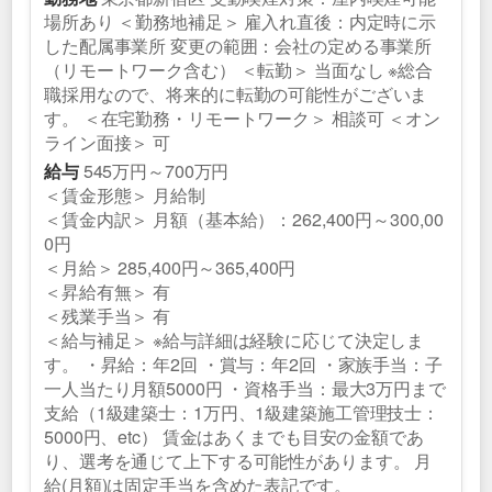
場所あり ＜勤務地補足＞ 雇入れ直後：内定時に示
した配属事業所 変更の範囲：会社の定める事業所
（リモートワーク含む） ＜転勤＞ 当面なし ※総合
職採用なので、将来的に転勤の可能性がございま
す。 ＜在宅勤務・リモートワーク＞ 相談可 ＜オン
ライン面接＞ 可
545万円～700万円
給与
＜賃金形態＞ 月給制
＜賃金内訳＞ 月額（基本給）：262,400円～300,00
0円
＜月給＞ 285,400円～365,400円
＜昇給有無＞ 有
＜残業手当＞ 有
＜給与補足＞ ※給与詳細は経験に応じて決定しま
す。 ・昇給：年2回 ・賞与：年2回 ・家族手当：子
一人当たり月額5000円 ・資格手当：最大3万円まで
支給（1級建築士：1万円、1級建築施工管理技士：
5000円、etc） 賃金はあくまでも目安の金額であ
り、選考を通じて上下する可能性があります。 月
給(月額)は固定手当を含めた表記です。