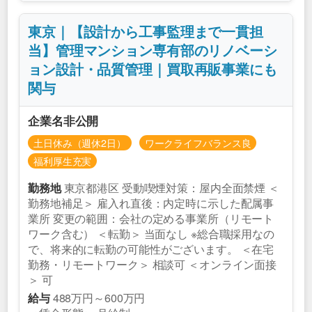
東京｜【設計から工事監理まで一貫担
当】管理マンション専有部のリノベーシ
ョン設計・品質管理｜買取再販事業にも
関与
企業名非公開
土日休み（週休2日）
ワークライフバランス良
福利厚生充実
東京都港区 受動喫煙対策：屋内全面禁煙 ＜
勤務地
勤務地補足＞ 雇入れ直後：内定時に示した配属事
業所 変更の範囲：会社の定める事業所（リモート
ワーク含む） ＜転勤＞ 当面なし ※総合職採用なの
で、将来的に転勤の可能性がございます。 ＜在宅
勤務・リモートワーク＞ 相談可 ＜オンライン面接
＞ 可
488万円～600万円
給与