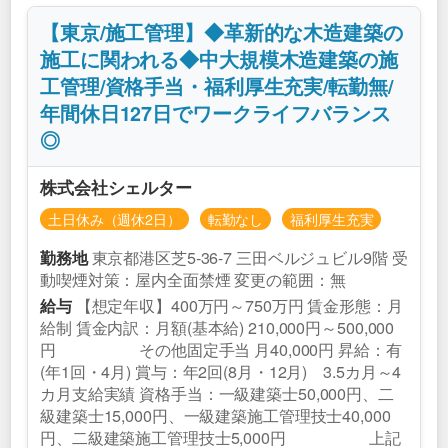
【東京/施工管理】◆革新的な木造建築の
施工に関われる◆中大規模木造建築の施
工管理/資格手当・福利厚生充実/転勤無/
年間休日127日でワークライフバランス
◎
株式会社シェルター
土日休み（週休2日）
転勤なし
福利厚生充実
東京都港区芝5‐36-7 三田ベルジュビル9階 受
勤務地
動喫煙対策：屋内全面禁煙 変更の範囲：無
【想定年収】400万円～750万円 賃金形態：月
給与
給制 賃金内訳：月額(基本給) 210,000円～500,000
円 その他固定手当 月40,000円 昇給：有
(年1回・4月) 賞与：年2回(8月・12月) 3.5カ月～4
カ月支給実績 資格手当：一級建築士50,000円、二
級建築士15,000円、一級建築施工管理技士40,000
円、二級建築施工管理技士5,000円 上記