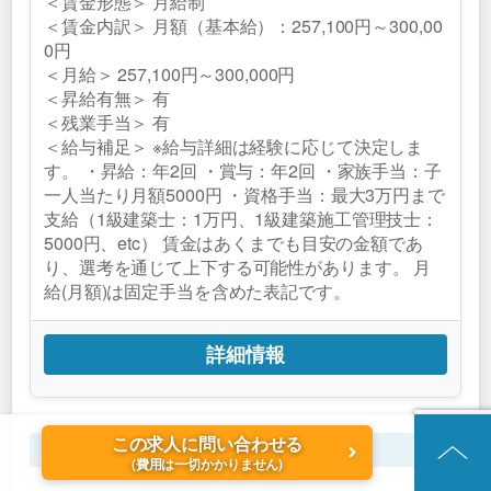
＜賃金形態＞ 月給制
＜賃金内訳＞ 月額（基本給）：257,100円～300,00
0円
＜月給＞ 257,100円～300,000円
＜昇給有無＞ 有
＜残業手当＞ 有
＜給与補足＞ ※給与詳細は経験に応じて決定しま
す。 ・昇給：年2回 ・賞与：年2回 ・家族手当：子
一人当たり月額5000円 ・資格手当：最大3万円まで
支給（1級建築士：1万円、1級建築施工管理技士：
5000円、etc） 賃金はあくまでも目安の金額であ
り、選考を通じて上下する可能性があります。 月
給(月額)は固定手当を含めた表記です。
詳細情報
この求人に問い合わせる
建築・不動産営業
(費用は一切かかりません)