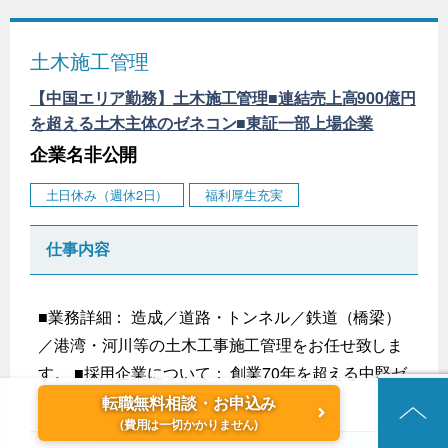
土木施工管理
【中国エリア勤務】土木施工管理■連結売上高900億円
を超える土木主体のゼネコン■東証一部上場企業
企業名非公開
土日休み（週休2日）
福利厚生充実
仕事内容
■業務詳細： 造成／道路・トンネル／鉄道（橋梁）
／港湾・河川等の土木工事施工管理をお任せ致しま
す。 ■採用企業について： 創業70年を超える中堅ゼ
ネコン会社で...
転職無料相談・お申込み
(費用は一切かかりません)