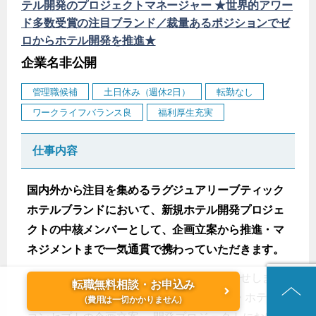
テル開発のプロジェクトマネージャー ★世界的アワー
ド多数受賞の注目ブランド／裁量あるポジションでゼ
ロからホテル開発を推進★
企業名非公開
管理職候補
土日休み（週休2日）
転勤なし
ワークライフバランス良
福利厚生充実
仕事内容
国内外から注目を集めるラグジュアリーブティック
ホテルブランドにおいて、新規ホテル開発プロジェ
クトの中核メンバーとして、企画立案から推進・マ
ネジメントまで一気通貫で携わっていただきます。
ご経験やご志向に応じ、以下の業務をお任せしま
転職無料相談・お申込み
す。 ＜プロジェクトマネジメント業務＞ ・ホテル
(費用は一切かかりません)