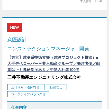
求人番号：KK28
NEW
意匠設計
コンストラクションマネージャ
開発
【東京】建築系技術支援（建設プロジェクト推進）■
大手デベロッパー三井不動産グループ／発注者側／65
歳以上も昇給制度あり／中途入社者100％
三井不動産エンジニアリング株式会社
土日休み（週休2日）
転勤なし
ワークライフバランス良
仕事内容