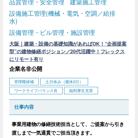
品質管理・安全管理
建築施工管理
設備施工管理(機械・電気・空調／給排
水)
設備管理・ビル管理・施設管理
大阪｜建築・設備の基礎知識があればOK！“企画提案
型”の建物修繕ポジション／20代活躍中！フレックス
にリモート有り
企業名非公開
管理職候補
土日休み（週休2日）
ワークライフバランス良
福利厚生充実
仕事内容
事業用建物の修繕技術担当として、ご提案から引き
渡しまで一気通貫でご担当頂きます。