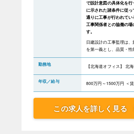
で設計意図の具体化を行
に示された諸条件に従っ
通りに工事が行われてい
工事関係者との協働の場
す。
日建設計の工事監理は、
を第一義とし、品質・性
勤務地
【北海道オフィス】 北海
年収／給与
800万円～1500万円 ＜
この求人を詳しく見る