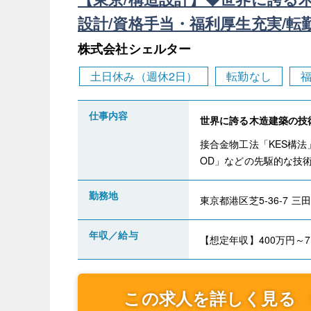
設計/資格手当・福利厚生充実/転
株式会社シェルター
土日休み（週休2日）
転勤なし
仕事内容
世界に誇る木造建築の技
接合金物工法「KES構法」
OD」などの先駆的な技術
勤務地
東京都港区芝5‐36-7 
年収／給与
【想定年収】400万円～7
この求人を詳しく見る