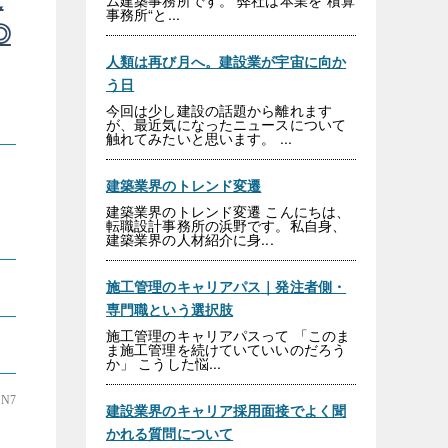
ム建築事務所です。 弊社は本業を“積算
事務所“と...
◎
人類は再び月へ。建設業が宇宙に向か
う日
今回は少し建設の話題から離れます
が、最近気になったニュースについて
触れてみたいと思います。 ...
建築業界のトレンド変遷
建築業界のトレンド変遷 こんにちは、
転職設計事務所の浜野です。私自身、
建築業界の人材紹介に身...
施工管理のキャリアパス｜発注者側・
専門職という選択肢
施工管理のキャリアパスって 「このま
ま施工管理を続けていていいのだろう
か」 こうした悩...
N7
建設業界のキャリア採用面接でよく聞
かれる質問について