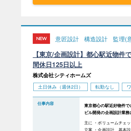
意匠設計
構造設計
監理(
NEW
【東京/企画設計】都心駅近物件で
間休日125日以上
株式会社シティホームズ
土日休み（週休2日）
転勤なし
仕事内容
東京都心の駅近好物件で
ビル開発の企画設計業務
主に ・ボリュームチェ
立案 ・企画設計、基本設