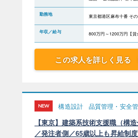
勤務地
東京都港区麻布十番 その
年収／給与
800万円～1200万円【賃金
この求人を詳しく見る
構造設計
品質管理・安全
NEW
【東京】建築系技術支援職（構造
／発注者側／65歳以上も昇給制度