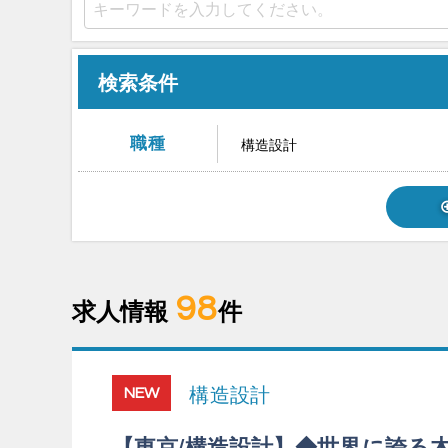
検索条件
職種
構造設計
98
求人情報
件
構造設計
NEW
【東京/構造設計】◆世界に誇る