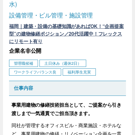
水)
設備管理・ビル管理・施設管理
福岡｜建築・設備の基礎知識があればOK！“企画提案
型”の建物修繕ポジション／20代活躍中！フレックス
にリモート有り
企業名非公開
管理職候補
土日休み（週休2日）
ワークライフバランス良
福利厚生充実
仕事内容
事業用建物の修繕技術担当として、ご提案から引き
渡しまで一気通貫でご担当頂きます。
同社が管理するオフィスビル・商業施設・ホテルな
ど、事業用建物の修繕・リノベーション企画を一貫