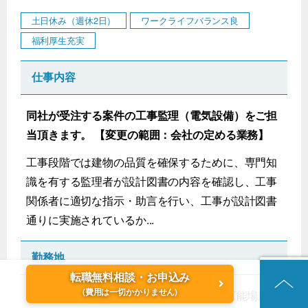
土日休み（週休2日）
ワークライフバランス良
福利厚生充実
仕事内容
同社が受注する案件の工事監理（電気設備）をご担
当頂きます。 【変更の範囲：会社の定める業務】
工事段階では建物の品質を確保するために、専門知
識を有する監理者が設計図書の内容を確認し、工事
関係者に適切な指示・助言を行い、工事が設計図書
通りに実施されているか...
勤務地
転職無料相談・お申込み
(費用は一切かかりません)
愛知県名古屋市 受動喫煙対策：屋内喫煙可能場所あ