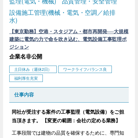
監理(電気・機械)
品質管理・安全管理
設備施工管理(機械・電気・空調／給排
水)
【東京勤務】空港・スタジアム・都市再開発──大規模
建築に電気の力で命を吹き込む、電気設備工事監理ポ
ジション
企業名非公開
土日休み（週休2日）
ワークライフバランス良
福利厚生充実
仕事内容
同社が受注する案件の工事監理（電気設備）をご担
当頂きます。 【変更の範囲：会社の定める業務】
工事段階では建物の品質を確保するために、専門知