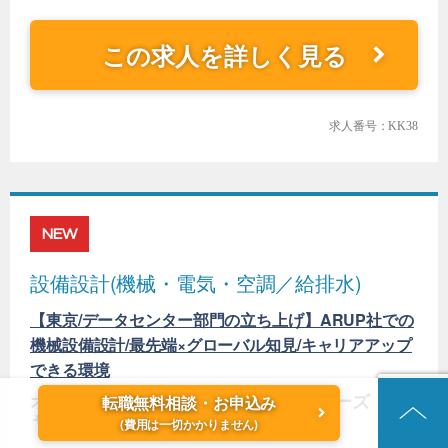
この求人を詳しく見る
求人番号：KK38
NEW
設備設計(機械・電気・空調／給排水)
【東京/データセンター部門の立ち上げ】ARUP社での
機械設備設計/最先端×グローバル知見/キャリアアップ
できる環境
オーヴ・アラップ・アンド・パートナーズ・ジ
転職無料相談・お申込み
ャパン・リミテッド
(費用は一切かかりません)