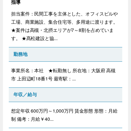
指導
担当案件：民間工事を主体とした、オフィスビルや
工場、商業施設、集合住宅等、多用途に渡ります。
★案件は高槻・北摂エリアが7～8割を占めていま
す。 ★髙松建設と協...
勤務地
事業所名：本社 ★転勤無し 所在地：大阪府 高槻
市 上田辺町18番1号 最寄駅：...
年収／給与
想定年収 600万円～1,000万円 賃金形態 形態：月給
制 備考：月給￥40...