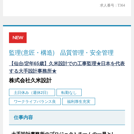
求人番号：T364
NEW
監理(意匠・構造)
品質管理・安全管理
【仙台/定年65歳】久米設計での工事監理★日本を代表
する大手設計事務所★
株式会社久米設計
土日休み（週休2日）
転勤なし
ワークライフバランス良
福利厚生充実
仕事内容
大手設計事務所のプロジェクトチームの一員とし