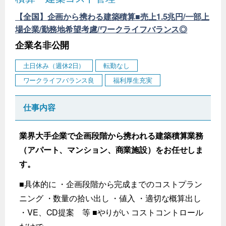
【全国】企画から携わる建築積算■売上1.5兆円/一部上
場企業/勤務地希望考慮/ワークライフバランス◎
企業名非公開
土日休み（週休2日）
転勤なし
ワークライフバランス良
福利厚生充実
仕事内容
業界大手企業で企画段階から携われる建築積算業務
（アパート、マンション、商業施設）をお任せしま
す。
■具体的に ・企画段階から完成までのコストプラン
ニング ・数量の拾い出し ・値入 ・適切な概算出し
・VE、CD提案 等 ■やりがい コストコントロール